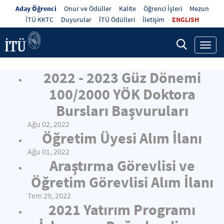
Aday Öğrenci
Onur ve Ödüller
Kalite
Öğrenci İşleri
Mezun
İTÜ KKTC
Duyurular
İTÜ Ödülleri
İletişim
ENGLISH
Toggl
navig
2022 - 2023 Güz Dönemi
100/2000 YÖK Doktora
Bursları Başvuruları
Ağu 02, 2022
Öğretim Üyesi Alım İlanı
Ağu 01, 2022
Araştırma Görevlisi ve
Öğretim Görevlisi Alım İlanı
Tem 29, 2022
2021 Yatırım Programı