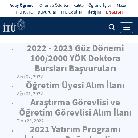
Aday Öğrenci
Onur ve Ödüller
Kalite
Öğrenci İşleri
Mezun
İTÜ KKTC
Duyurular
İTÜ Ödülleri
İletişim
ENGLISH
Toggl
navig
2022 - 2023 Güz Dönemi
100/2000 YÖK Doktora
Bursları Başvuruları
Ağu 02, 2022
Öğretim Üyesi Alım İlanı
Ağu 01, 2022
Araştırma Görevlisi ve
Öğretim Görevlisi Alım İlanı
Tem 29, 2022
2021 Yatırım Programı