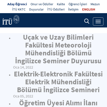
Aday Öğrenci
Onur ve Ödüller
Kalite
Öğrenci İşleri
Mezun
İTÜ KKTC
Duyurular
İTÜ Ödülleri
İletişim
ENGLISH
Toggl
navig
Uçak ve Uzay Bilimleri
Fakültesi Meteoroloji
Mühendisliği Bölümü
İngilizce Seminer Duyurusu
Oca 14, 2022
Elektrik-Elektronik Fakültesi
Elektrik Mühendisliği
Bölümü İngilizce Semineri
Oca 05, 2022
Öğretim Üyesi Alımı İlanı