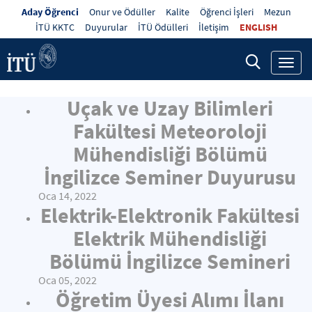
Aday Öğrenci
Onur ve Ödüller
Kalite
Öğrenci İşleri
Mezun
İTÜ KKTC
Duyurular
İTÜ Ödülleri
İletişim
ENGLISH
Toggl
navig
Uçak ve Uzay Bilimleri
Fakültesi Meteoroloji
Mühendisliği Bölümü
İngilizce Seminer Duyurusu
Oca 14, 2022
Elektrik-Elektronik Fakültesi
Elektrik Mühendisliği
Bölümü İngilizce Semineri
Oca 05, 2022
Öğretim Üyesi Alımı İlanı