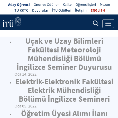
Aday Öğrenci
Onur ve Ödüller
Kalite
Öğrenci İşleri
Mezun
İTÜ KKTC
Duyurular
İTÜ Ödülleri
İletişim
ENGLISH
Toggl
navig
Uçak ve Uzay Bilimleri
Fakültesi Meteoroloji
Mühendisliği Bölümü
İngilizce Seminer Duyurusu
Oca 14, 2022
Elektrik-Elektronik Fakültesi
Elektrik Mühendisliği
Bölümü İngilizce Semineri
Oca 05, 2022
Öğretim Üyesi Alımı İlanı