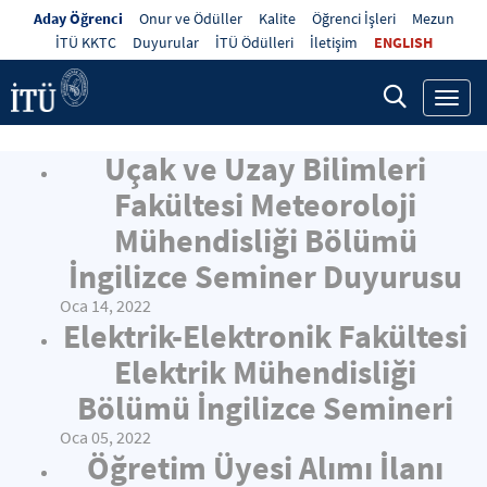
Aday Öğrenci
Onur ve Ödüller
Kalite
Öğrenci İşleri
Mezun
İTÜ KKTC
Duyurular
İTÜ Ödülleri
İletişim
ENGLISH
Toggl
navig
Uçak ve Uzay Bilimleri
Fakültesi Meteoroloji
Mühendisliği Bölümü
İngilizce Seminer Duyurusu
Oca 14, 2022
Elektrik-Elektronik Fakültesi
Elektrik Mühendisliği
Bölümü İngilizce Semineri
Oca 05, 2022
Öğretim Üyesi Alımı İlanı