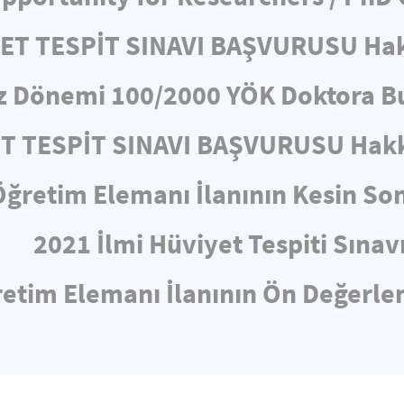
YET TESPİT SINAVI BAŞVURUSU Ha
z Dönemi 100/2000 YÖK Doktora Bu
ET TESPİT SINAVI BAŞVURUSU Hakk
Öğretim Elemanı İlanının Kesin So
2021 İlmi Hüviyet Tespiti Sınav
etim Elemanı İlanının Ön Değerl