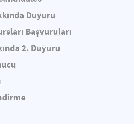
kkında Duyuru
rsları Başvuruları
ında 2. Duyuru
nucu
ı
endirme