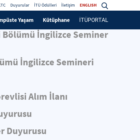
KTC
Duyurular
İTÜ Ödülleri
İletişim
ENGLISH
mpüste Yaşam
Kütüphane
İTÜPORTAL
i Bölümü İngilizce Seminer
lümü İngilizce Semineri
evlisi Alım İlanı
Duyurusu
er Duyurusu