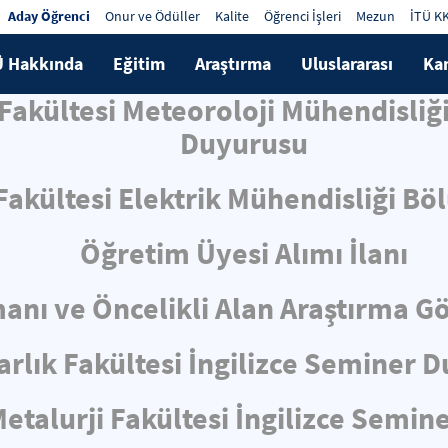
Aday Öğrenci
Onur ve Ödüller
Kalite
Öğrenci İşleri
Mezun
İTÜ K
Ü Hakkında
Eğitim
Araştırma
Uluslararası
Ka
 Fakültesi Meteoroloji Mühendisliğ
Duyurusu
 Fakültesi Elektrik Mühendisliği Bö
Öğretim Üyesi Alımı İlanı
nı ve Öncelikli Alan Araştırma Gör
rlık Fakültesi İngilizce Seminer 
talurji Fakültesi İngilizce Semin