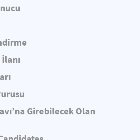
onucu
endirme
İlanı
arı
yurusu
navı’na Girebilecek Olan
 Candidates