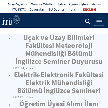
Aday Öğrenci
Onur ve Ödüller
Kalite
Öğrenci İşleri
Mezun
İTÜ KKTC
Duyurular
İTÜ Ödülleri
İletişim
ENGLISH
Toggl
navig
Uçak ve Uzay Bilimleri
Fakültesi Meteoroloji
Mühendisliği Bölümü
İngilizce Seminer Duyurusu
Oca 14, 2022
Elektrik-Elektronik Fakültesi
Elektrik Mühendisliği
Bölümü İngilizce Semineri
Oca 05, 2022
Öğretim Üyesi Alımı İlanı