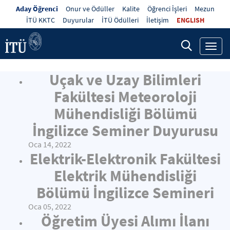
Aday Öğrenci
Onur ve Ödüller
Kalite
Öğrenci İşleri
Mezun
İTÜ KKTC
Duyurular
İTÜ Ödülleri
İletişim
ENGLISH
Toggl
navig
Uçak ve Uzay Bilimleri
Fakültesi Meteoroloji
Mühendisliği Bölümü
İngilizce Seminer Duyurusu
Oca 14, 2022
Elektrik-Elektronik Fakültesi
Elektrik Mühendisliği
Bölümü İngilizce Semineri
Oca 05, 2022
Öğretim Üyesi Alımı İlanı