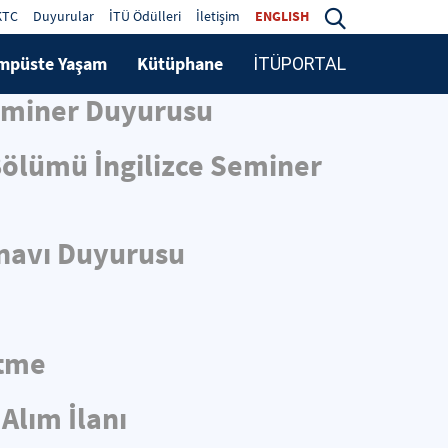
KTC
Duyurular
İTÜ Ödülleri
İletişim
ENGLISH
mpüste Yaşam
Kütüphane
İTÜPORTAL
Seminer Duyurusu
 Bölümü İngilizce Seminer
ınavı Duyurusu
ltme
Alım İlanı