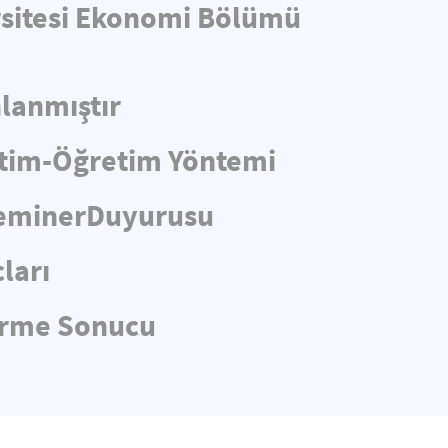
ersitesi Ekonomi Bölümü
lanmıştır
itim-Öğretim Yöntemi
 SeminerDuyurusu
ları
dirme Sonucu