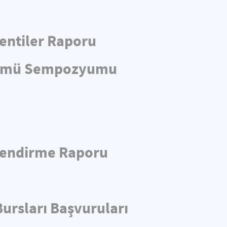
entiler Raporu
önümü Sempozyumu
rlendirme Raporu
ursları Başvuruları