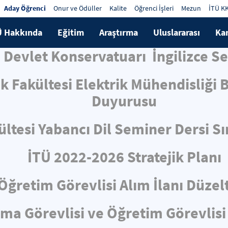
Aday Öğrenci
Onur ve Ödüller
Kalite
Öğrenci İşleri
Mezun
İTÜ K
Ü Hakkında
Eğitim
Araştırma
Uluslararası
Ka
si Devlet Konservatuarı İngilizce 
ik Fakültesi Elektrik Mühendisliği
Duyurusu
ltesi Yabancı Dil Seminer Dersi S
İTÜ 2022-2026 Stratejik Planı
Öğretim Görevlisi Alım İlanı Düze
rma Görevlisi ve Öğretim Görevlisi 