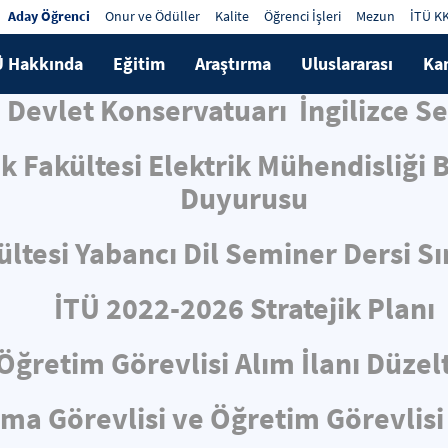
Aday Öğrenci
Onur ve Ödüller
Kalite
Öğrenci İşleri
Mezun
İTÜ K
Ü Hakkında
Eğitim
Araştırma
Uluslararası
Ka
si Devlet Konservatuarı İngilizce 
ik Fakültesi Elektrik Mühendisliği
Duyurusu
ltesi Yabancı Dil Seminer Dersi S
İTÜ 2022-2026 Stratejik Planı
Öğretim Görevlisi Alım İlanı Düze
rma Görevlisi ve Öğretim Görevlisi 