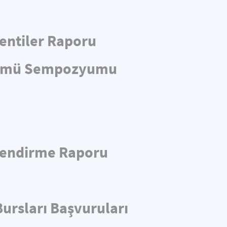
entiler Raporu
önümü Sempozyumu
rlendirme Raporu
ursları Başvuruları