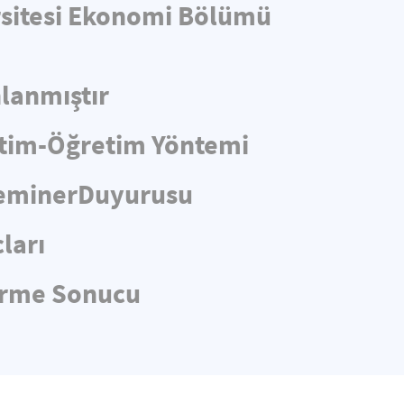
ersitesi Ekonomi Bölümü
lanmıştır
itim-Öğretim Yöntemi
 SeminerDuyurusu
ları
dirme Sonucu