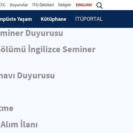
KTC
Duyurular
İTÜ Ödülleri
İletişim
ENGLISH
mpüste Yaşam
Kütüphane
İTÜPORTAL
Seminer Duyurusu
 Bölümü İngilizce Seminer
ınavı Duyurusu
ltme
Alım İlanı