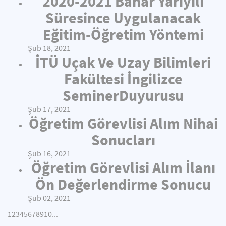
2020-2021 Bahar Yarıyılı
Süresince Uygulanacak
Eğitim-Öğretim Yöntemi
Şub 18, 2021
İTÜ Uçak Ve Uzay Bilimleri
Fakültesi İngilizce
SeminerDuyurusu
Şub 17, 2021
Öğretim Görevlisi Alım Nihai
Sonucları
Şub 16, 2021
Öğretim Görevlisi Alım İlanı
Ön Değerlendirme Sonucu
Şub 02, 2021
1
2
3
4
5
6
7
8
9
10
...