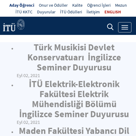
Aday Öğrenci
Onur ve Ödüller
Kalite
Öğrenci İşleri
Mezun
İTÜ KKTC
Duyurular
İTÜ Ödülleri
İletişim
ENGLISH
Toggl
navig
Türk Musikisi Devlet
Konservatuarı İngilizce
Seminer Duyurusu
Eyl 02, 2021
İTÜ Elektrik-Elektronik
Fakültesi Elektrik
Mühendisliği Bölümü
İngilizce Seminer Duyurusu
Eyl 02, 2021
Maden Fakültesi Yabancı Dil