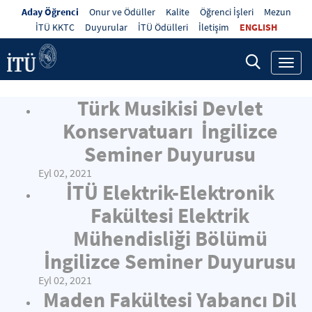
Aday Öğrenci
Onur ve Ödüller
Kalite
Öğrenci İşleri
Mezun
İTÜ KKTC
Duyurular
İTÜ Ödülleri
İletişim
ENGLISH
Toggl
navig
Türk Musikisi Devlet
Konservatuarı İngilizce
Seminer Duyurusu
Eyl 02, 2021
İTÜ Elektrik-Elektronik
Fakültesi Elektrik
Mühendisliği Bölümü
İngilizce Seminer Duyurusu
Eyl 02, 2021
Maden Fakültesi Yabancı Dil