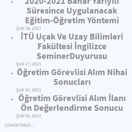
2020-2021 Bahar Yarıyılı
Süresince Uygulanacak
Eğitim-Öğretim Yöntemi
Şub 18, 2021
İTÜ Uçak Ve Uzay Bilimleri
Fakültesi İngilizce
SeminerDuyurusu
Şub 17, 2021
Öğretim Görevlisi Alım Nihai
Sonucları
Şub 16, 2021
Öğretim Görevlisi Alım İlanı
Ön Değerlendirme Sonucu
Şub 02, 2021
1
2
3
4
5
6
7
8
9
10
...