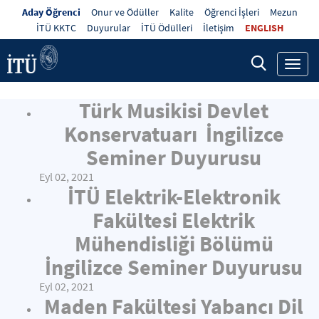
Aday Öğrenci
Onur ve Ödüller
Kalite
Öğrenci İşleri
Mezun
İTÜ KKTC
Duyurular
İTÜ Ödülleri
İletişim
ENGLISH
Toggl
navig
Türk Musikisi Devlet
Konservatuarı İngilizce
Seminer Duyurusu
Eyl 02, 2021
İTÜ Elektrik-Elektronik
Fakültesi Elektrik
Mühendisliği Bölümü
İngilizce Seminer Duyurusu
Eyl 02, 2021
Maden Fakültesi Yabancı Dil