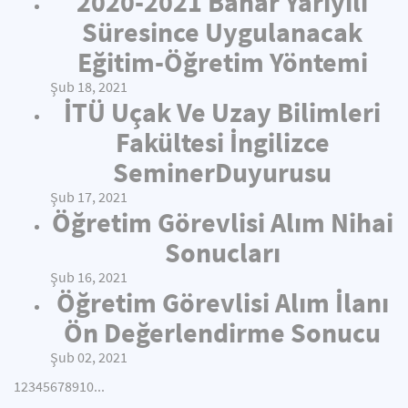
2020-2021 Bahar Yarıyılı
Süresince Uygulanacak
Eğitim-Öğretim Yöntemi
Şub 18, 2021
İTÜ Uçak Ve Uzay Bilimleri
Fakültesi İngilizce
SeminerDuyurusu
Şub 17, 2021
Öğretim Görevlisi Alım Nihai
Sonucları
Şub 16, 2021
Öğretim Görevlisi Alım İlanı
Ön Değerlendirme Sonucu
Şub 02, 2021
1
2
3
4
5
6
7
8
9
10
...