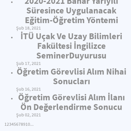
2020-2021 Bahar Yarıyılı
Süresince Uygulanacak
Eğitim-Öğretim Yöntemi
Şub 18, 2021
İTÜ Uçak Ve Uzay Bilimleri
Fakültesi İngilizce
SeminerDuyurusu
Şub 17, 2021
Öğretim Görevlisi Alım Nihai
Sonucları
Şub 16, 2021
Öğretim Görevlisi Alım İlanı
Ön Değerlendirme Sonucu
Şub 02, 2021
1
2
3
4
5
6
7
8
9
10
...