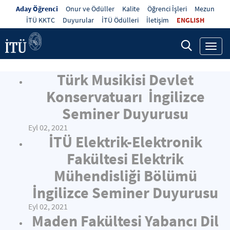
Aday Öğrenci
Onur ve Ödüller
Kalite
Öğrenci İşleri
Mezun
İTÜ KKTC
Duyurular
İTÜ Ödülleri
İletişim
ENGLISH
Toggl
navig
Türk Musikisi Devlet
Konservatuarı İngilizce
Seminer Duyurusu
Eyl 02, 2021
İTÜ Elektrik-Elektronik
Fakültesi Elektrik
Mühendisliği Bölümü
İngilizce Seminer Duyurusu
Eyl 02, 2021
Maden Fakültesi Yabancı Dil