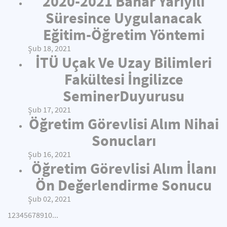
2020-2021 Bahar Yarıyılı
Süresince Uygulanacak
Eğitim-Öğretim Yöntemi
Şub 18, 2021
İTÜ Uçak Ve Uzay Bilimleri
Fakültesi İngilizce
SeminerDuyurusu
Şub 17, 2021
Öğretim Görevlisi Alım Nihai
Sonucları
Şub 16, 2021
Öğretim Görevlisi Alım İlanı
Ön Değerlendirme Sonucu
Şub 02, 2021
1
2
3
4
5
6
7
8
9
10
...