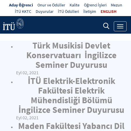
Aday Öğrenci
Onur ve Ödüller
Kalite
Öğrenci İşleri
Mezun
İTÜ KKTC
Duyurular
İTÜ Ödülleri
İletişim
ENGLISH
Toggl
navig
Türk Musikisi Devlet
Konservatuarı İngilizce
Seminer Duyurusu
Eyl 02, 2021
İTÜ Elektrik-Elektronik
Fakültesi Elektrik
Mühendisliği Bölümü
İngilizce Seminer Duyurusu
Eyl 02, 2021
Maden Fakültesi Yabancı Dil