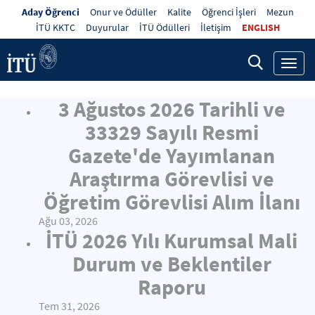
Aday Öğrenci
Onur ve Ödüller
Kalite
Öğrenci İşleri
Mezun
İTÜ KKTC
Duyurular
İTÜ Ödülleri
İletişim
ENGLISH
Toggl
navig
3 Ağustos 2026 Tarihli ve
33329 Sayılı Resmi
Gazete'de Yayımlanan
Araştırma Görevlisi ve
Öğretim Görevlisi Alım İlanı
Ağu 03, 2026
İTÜ 2026 Yılı Kurumsal Mali
Durum ve Beklentiler
Raporu
Tem 31, 2026