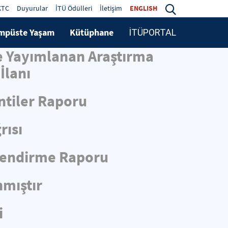
KTC
Duyurular
İTÜ Ödülleri
İletişim
ENGLISH
mpüste Yaşam
Kütüphane
İTÜPORTAL
de Yayımlanan Araştırma
İlanı
ntiler Raporu
rısı
rlendirme Raporu
nmıştır
i