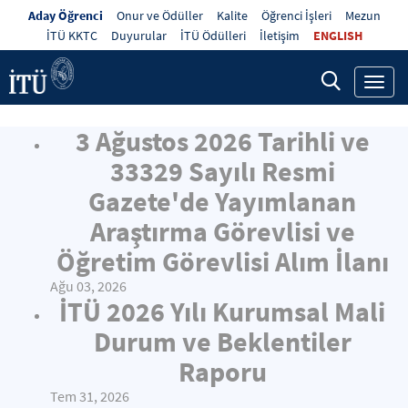
Aday Öğrenci
Onur ve Ödüller
Kalite
Öğrenci İşleri
Mezun
İTÜ KKTC
Duyurular
İTÜ Ödülleri
İletişim
ENGLISH
Toggl
navig
3 Ağustos 2026 Tarihli ve
33329 Sayılı Resmi
Gazete'de Yayımlanan
Araştırma Görevlisi ve
Öğretim Görevlisi Alım İlanı
Ağu 03, 2026
İTÜ 2026 Yılı Kurumsal Mali
Durum ve Beklentiler
Raporu
Tem 31, 2026