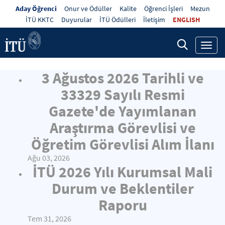
Aday Öğrenci
Onur ve Ödüller
Kalite
Öğrenci İşleri
Mezun
İTÜ KKTC
Duyurular
İTÜ Ödülleri
İletişim
ENGLISH
Toggl
navig
3 Ağustos 2026 Tarihli ve
33329 Sayılı Resmi
Gazete'de Yayımlanan
Araştırma Görevlisi ve
Öğretim Görevlisi Alım İlanı
Ağu 03, 2026
İTÜ 2026 Yılı Kurumsal Mali
Durum ve Beklentiler
Raporu
Tem 31, 2026