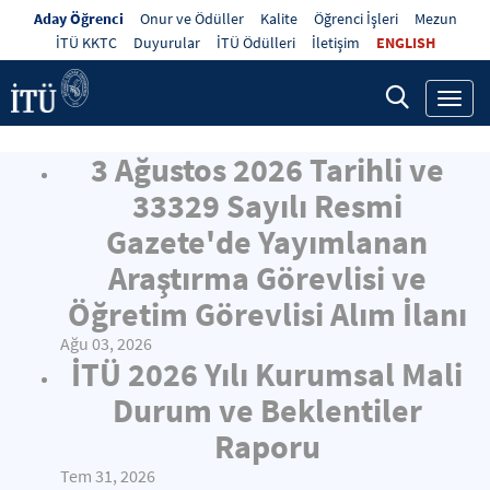
Aday Öğrenci
Onur ve Ödüller
Kalite
Öğrenci İşleri
Mezun
İTÜ KKTC
Duyurular
İTÜ Ödülleri
İletişim
ENGLISH
Toggl
navig
3 Ağustos 2026 Tarihli ve
33329 Sayılı Resmi
Gazete'de Yayımlanan
Araştırma Görevlisi ve
Öğretim Görevlisi Alım İlanı
Ağu 03, 2026
İTÜ 2026 Yılı Kurumsal Mali
Durum ve Beklentiler
Raporu
Tem 31, 2026