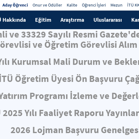
Aday Öğrenci
Onur ve Ödüller
Kalite
Öğrenci İşleri
Mezun
İTÜ K
Ü Hakkında
Eğitim
Araştırma
Uluslararası
Ka
hli ve 33329 Sayılı Resmi Gazete'
örevlisi ve Öğretim Görevlisi Alım 
Yılı Kurumsal Mali Durum ve Bekle
İTÜ Öğretim Üyesi Ön Başvuru Çağ
ı Yatırım Programı İzleme ve Değe
 2025 Yılı Faaliyet Raporu Yayınla
2026 Lojman Başvuru Genelges