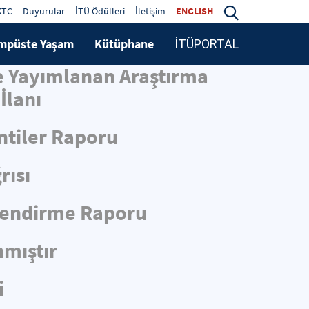
KTC
Duyurular
İTÜ Ödülleri
İletişim
ENGLISH
mpüste Yaşam
Kütüphane
İTÜPORTAL
de Yayımlanan Araştırma
İlanı
ntiler Raporu
rısı
rlendirme Raporu
nmıştır
i