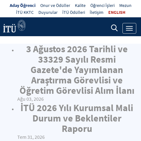
Aday Öğrenci
Onur ve Ödüller
Kalite
Öğrenci İşleri
Mezun
İTÜ KKTC
Duyurular
İTÜ Ödülleri
İletişim
ENGLISH
Toggl
navig
3 Ağustos 2026 Tarihli ve
33329 Sayılı Resmi
Gazete'de Yayımlanan
Araştırma Görevlisi ve
Öğretim Görevlisi Alım İlanı
Ağu 03, 2026
İTÜ 2026 Yılı Kurumsal Mali
Durum ve Beklentiler
Raporu
Tem 31, 2026