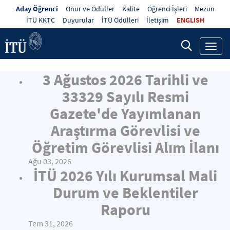
Aday Öğrenci
Onur ve Ödüller
Kalite
Öğrenci İşleri
Mezun
İTÜ KKTC
Duyurular
İTÜ Ödülleri
İletişim
ENGLISH
Toggl
navig
3 Ağustos 2026 Tarihli ve
33329 Sayılı Resmi
Gazete'de Yayımlanan
Araştırma Görevlisi ve
Öğretim Görevlisi Alım İlanı
Ağu 03, 2026
İTÜ 2026 Yılı Kurumsal Mali
Durum ve Beklentiler
Raporu
Tem 31, 2026