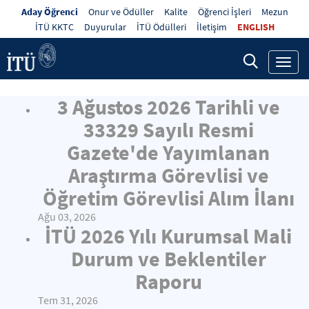
Aday Öğrenci
Onur ve Ödüller
Kalite
Öğrenci İşleri
Mezun
İTÜ KKTC
Duyurular
İTÜ Ödülleri
İletişim
ENGLISH
Toggl
navig
3 Ağustos 2026 Tarihli ve
33329 Sayılı Resmi
Gazete'de Yayımlanan
Araştırma Görevlisi ve
Öğretim Görevlisi Alım İlanı
Ağu 03, 2026
İTÜ 2026 Yılı Kurumsal Mali
Durum ve Beklentiler
Raporu
Tem 31, 2026