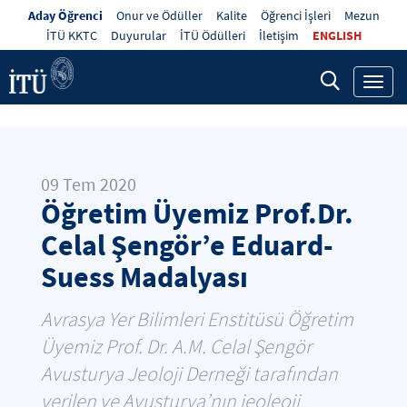
Aday Öğrenci
Onur ve Ödüller
Kalite
Öğrenci İşleri
Mezun
İTÜ KKTC
Duyurular
İTÜ Ödülleri
İletişim
ENGLISH
Toggl
navig
09 Tem 2020
Öğretim Üyemiz Prof.Dr.
Celal Şengör’e Eduard-
Suess Madalyası
Avrasya Yer Bilimleri Enstitüsü Öğretim
Üyemiz Prof. Dr. A.M. Celal Şengör
Avusturya Jeoloji Derneği tarafından
verilen ve Avusturya’nın jeoleoji