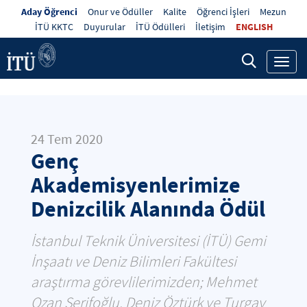
Aday Öğrenci
Onur ve Ödüller
Kalite
Öğrenci İşleri
Mezun
İTÜ KKTC
Duyurular
İTÜ Ödülleri
İletişim
ENGLISH
Toggl
navig
24 Tem 2020
Genç
Akademisyenlerimize
Denizcilik Alanında Ödül
İstanbul Teknik Üniversitesi (İTÜ) Gemi
İnşaatı ve Deniz Bilimleri Fakültesi
araştırma görevlilerimizden; Mehmet
Ozan Şerifoğlu, Deniz Öztürk ve Turgay