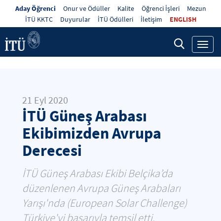
Aday Öğrenci
Onur ve Ödüller
Kalite
Öğrenci İşleri
Mezun
İTÜ KKTC
Duyurular
İTÜ Ödülleri
İletişim
ENGLISH
Toggl
navig
21 Eyl 2020
İTÜ Güneş Arabası
Ekibimizden Avrupa
Derecesi
​İTÜ Güneş Arabası Ekibi Belçika’da
düzenlenen Avrupa Güneş Arabaları
Yarışı'nda (European Solar Challenge)
Türkiye'yi başarıyla temsil etti.