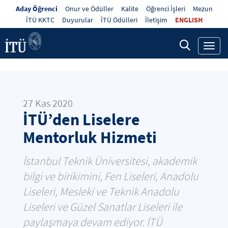
Aday Öğrenci
Onur ve Ödüller
Kalite
Öğrenci İşleri
Mezun
İTÜ KKTC
Duyurular
İTÜ Ödülleri
İletişim
ENGLISH
Toggl
navig
27 Kas 2020
İTÜ’den Liselere
Mentorluk Hizmeti
İstanbul Teknik Üniversitesi, akademik
bilgi ve birikimini, Fen Liseleri, Anadolu
Liseleri, Mesleki ve Teknik Anadolu
Liseleri ve Güzel Sanatlar Liseleri ile
paylaşmaya devam ediyor. İTÜ