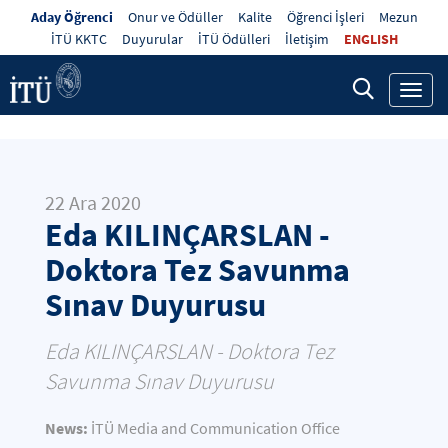
Aday Öğrenci
Onur ve Ödüller
Kalite
Öğrenci İşleri
Mezun
İTÜ KKTC
Duyurular
İTÜ Ödülleri
İletişim
ENGLISH
Toggl
navig
22 Ara 2020
Eda KILINÇARSLAN -
Doktora Tez Savunma
Sınav Duyurusu
Eda KILINÇARSLAN - Doktora Tez
Savunma Sınav Duyurusu
News:
İTÜ Media and Communication Office