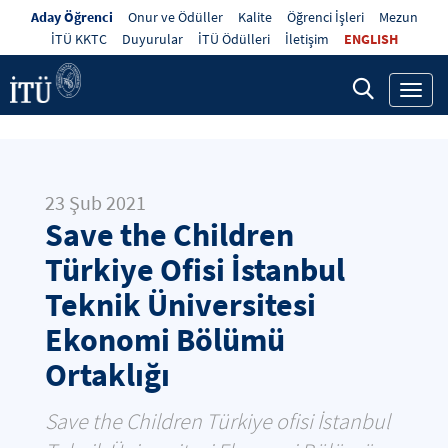
Aday Öğrenci
Onur ve Ödüller
Kalite
Öğrenci İşleri
Mezun
İTÜ KKTC
Duyurular
İTÜ Ödülleri
İletişim
ENGLISH
Toggl
navig
23 Şub 2021
Save the Children
Türkiye Ofisi İstanbul
Teknik Üniversitesi
Ekonomi Bölümü
Ortaklığı
Save the Children Türkiye ofisi İstanbul