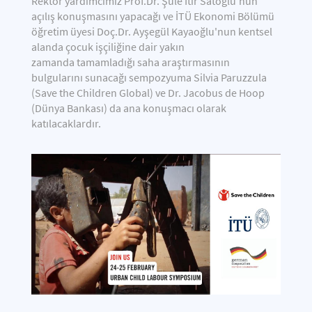
Rektör yardımcımız Prof.Dr. Şule Itır Satoğlu'nun
açılış konuşmasını yapacağı ve İTÜ Ekonomi Bölümü
öğretim üyesi Doç.Dr. Ayşegül Kayaoğlu'nun kentsel
alanda çocuk işçiliğine dair yakın
zamanda tamamladığı saha araştırmasının
bulgularını sunacağı sempozyuma Silvia Paruzzula
(Save the Children Global) ve Dr. Jacobus de Hoop
(Dünya Bankası) da ana konuşmacı olarak
katılacaklardır.