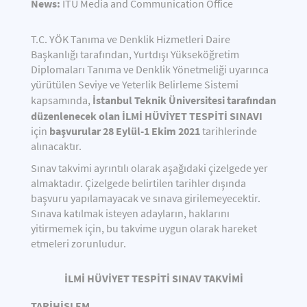
News:
İTÜ Media and Communication Office
T.C. YÖK Tanıma ve Denklik Hizmetleri Daire
Başkanlığı tarafından, Yurtdışı Yükseköğretim
Diplomaları Tanıma ve Denklik Yönetmeliği uyarınca
yürütülen Seviye ve Yeterlik Belirleme Sistemi
İstanbul Teknik Üniversitesi tarafından
kapsamında,
düzenlenecek olan İLMİ HÜVİYET TESPİTİ SINAVI
başvurular 28 Eylül-1 Ekim 2021
için
tarihlerinde
alınacaktır.
Sınav takvimi ayrıntılı olarak aşağıdaki çizelgede yer
almaktadır. Çizelgede belirtilen tarihler dışında
başvuru yapılamayacak ve sınava girilemeyecektir.
Sınava katılmak isteyen adayların, haklarını
yitirmemek için, bu takvime uygun olarak hareket
etmeleri zorunludur.
İLMİ HÜVİYET TESPİTİ SINAV TAKVİMİ
TARİH
İŞLEM