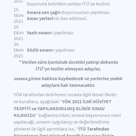
2021
Duyuruda belirtilen yoldan İTÜ’ye teslimi.
15
Sınava son çağrı
duyurusunun yapılması.
Ekim
Sınav yerleri
nin ilan edilmesi.
2021
19
Yazılı sınavı
Ekim
n yapılması
2021
20
Sözlü sınavı
Ekim
n yapılması
2021
* Verilen süre içerisinde ücretini yatırıp dekontu
İTÜ’ye teslim etmeyen adaylar,
sınava girme hakkını kaybedecek ve yerlerine yedek
adaylara hak tanınacaktır.
YÖK tarafından belirlenen sınavla ilgili temel ilkeler
YÖK 2021 İLMİ HÜVİYET
ve kurallara, aşağıdaki “
TESPİTİ ve YAPILANDIRILMIŞ KLİNİK SINAV
KILAVUZU
” bağlantısından; sınava başvurunun nasıl
yapılacağı, sınavın uygulanışı ve değerlendirme
İTÜ Tarafından
yöntemi ile ilgili ayrıntılara ise, “
Düzenlenen İlmi Hüviyet Tespiti Sınavı’na ilişkin