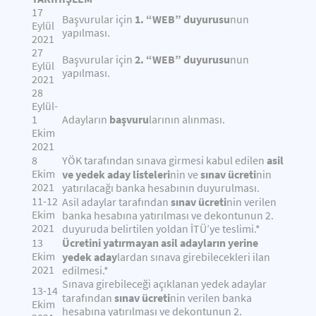
17
1. “WEB”
duyurusu
Başvurular için
nun
Eylül
yapılması.
2021
27
2. “WEB”
duyurusu
Başvurular için
nun
Eylül
yapılması.
2021
28
Eylül-
başvuru
1
Adayların
larının alınması.
Ekim
2021
asil
8
YÖK tarafından sınava girmesi kabul edilen
Ekim
ve yedek aday listeleri
sınav ücreti
nin ve
nin
2021
yatırılacağı banka hesabının duyurulması.
11-12
sınav ücreti
Asil adaylar tarafından
nin verilen
Ekim
banka hesabına yatırılması ve dekontunun 2.
2021
duyuruda belirtilen yoldan İTÜ’ye teslimi.*
Ücretini yatırmayan asil adayların yerine
13
Ekim
yedek aday
lardan sınava girebilecekleri ilan
2021
edilmesi.*
Sınava girebileceği açıklanan yedek adaylar
13-14
sınav ücreti
tarafından
nin verilen banka
Ekim
hesabına yatırılması ve dekontunun 2.