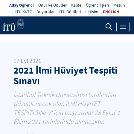
Aday Öğrenci
Onur ve Ödüller
Kalite
Öğrenci İşleri
Mezun
İTÜ KKTC
Duyurular
İTÜ Ödülleri
İletişim
ENGLISH
Toggl
navig
17 Eyl 2021
2021 İlmi Hüviyet Tespiti
Sınavı
İstanbul Teknik Üniversitesi tarafından
düzenlenecek olan İLMİ HÜVİYET
TESPİTİ SINAVI için başvurular 28 Eylül-1
Ekim 2021 tarihlerinde alınacaktır.