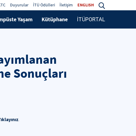
KTC
Duyurular
İTÜ Ödülleri
İletişim
ENGLISH
mpüste Yaşam
Kütüphane
İTÜPORTAL
Yayımlanan
me Sonuçları
Tıklayınız
.