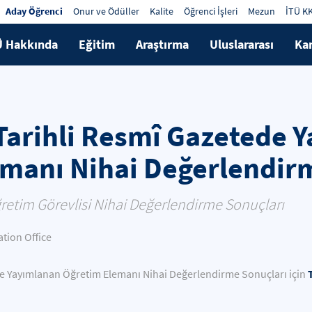
Aday Öğrenci
Onur ve Ödüller
Kalite
Öğrenci İşleri
Mezun
İTÜ K
Ü Hakkında
Eğitim
Araştırma
Uluslararası
Ka
Tarihli Resmî Gazetede 
manı Nihai Değerlendir
ğretim Görevlisi Nihai Değerlendirme Sonuçları
ion Office
de Yayımlanan Öğretim Elemanı Nihai Değerlendirme Sonuçları için