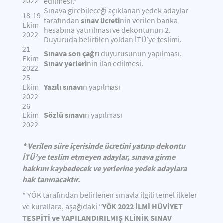
2022
edilmesi.*
Sınava girebileceği açıklanan yedek adaylar
18-19
sınav ücreti
tarafından
nin verilen banka
Ekim
hesabına yatırılması ve dekontunun 2.
2022
Duyuruda belirtilen yoldan İTÜ’ye teslimi.
21
Sınava son çağrı
duyurusunun yapılması.
Ekim
Sınav yerleri
nin ilan edilmesi.
2022
25
Yazılı sınavı
Ekim
n yapılması
2022
26
Sözlü sınavı
Ekim
n yapılması
2022
* Verilen süre içerisinde ücretini yatırıp dekontu
İTÜ’ye teslim etmeyen adaylar,
sınava girme
hakkını kaybedecek ve yerlerine yedek adaylara
hak tanınacaktır.
* YÖK tarafından belirlenen sınavla ilgili temel ilkeler
YÖK 2022 İLMİ HÜVİYET
ve kurallara, aşağıdaki “
TESPİTİ ve YAPILANDIRILMIŞ KLİNİK SINAV