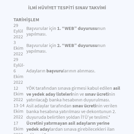
İLMİ HÜVİYET TESPİTİ SINAV TAKVİMİ
TARİH
İŞLEM
29
1. “WEB”
duyurusu
Başvurular için
nun
Eylül
yapılması.
2022
3
2. “WEB”
duyurusu
Başvurular için
nun
Ekim
yapılması.
2022
29
Eylül-
başvuru
6
Adayların
larının alınması.
Ekim
2022
asil
12
YÖK tarafından sınava girmesi kabul edilen
Ekim
ve yedek aday listeleri
sınav ücreti
nin ve
nin
2022
yatırılacağı banka hesabının duyurulması.
13-14
sınav ücreti
Asil adaylar tarafından
nin verilen
Ekim
banka hesabına yatırılması ve dekontunun 2.
2022
duyuruda belirtilen yoldan İTÜ’ye teslimi.*
Ücretini yatırmayan asil adayların yerine
17
Ekim
yedek aday
lardan sınava girebilecekleri ilan