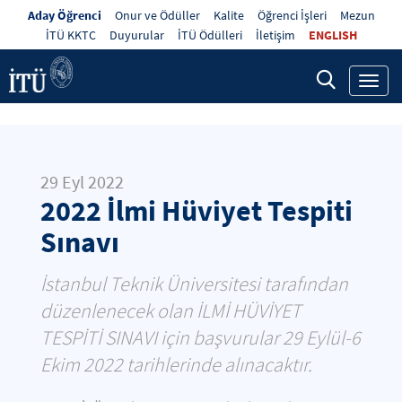
Aday Öğrenci
Onur ve Ödüller
Kalite
Öğrenci İşleri
Mezun
İTÜ KKTC
Duyurular
İTÜ Ödülleri
İletişim
ENGLISH
Toggl
navig
29 Eyl 2022
2022 İlmi Hüviyet Tespiti
Sınavı
İstanbul Teknik Üniversitesi tarafından
düzenlenecek olan İLMİ HÜVİYET
TESPİTİ SINAVI için başvurular 29 Eylül-6
Ekim 2022 tarihlerinde alınacaktır.