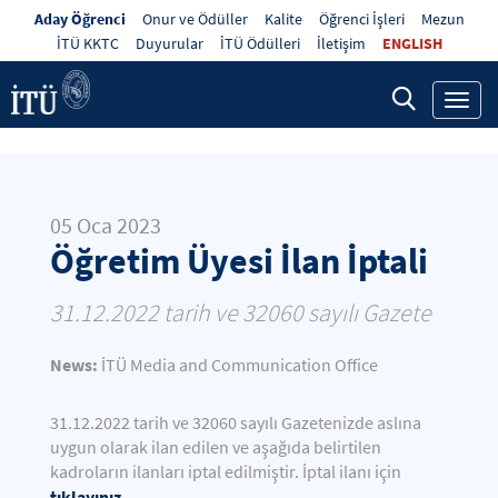
Aday Öğrenci
Onur ve Ödüller
Kalite
Öğrenci İşleri
Mezun
İTÜ KKTC
Duyurular
İTÜ Ödülleri
İletişim
ENGLISH
Toggl
navig
05 Oca 2023
Öğretim Üyesi İlan İptali
31.12.2022 tarih ve 32060 sayılı Gazete
News:
İTÜ Media and Communication Office
31.12.2022 tarih ve 32060 sayılı Gazetenizde aslına
uygun olarak ilan edilen ve aşağıda belirtilen
kadroların ilanları iptal edilmiştir. İptal ilanı için
tıklayınız.