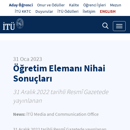
Aday Öğrenci
Onur ve Ödüller
Kalite
Öğrenci İşleri
Mezun
İTÜ KKTC
Duyurular
İTÜ Ödülleri
İletişim
ENGLISH
Toggl
navig
31 Oca 2023
Öğretim Elemanı Nihai
Sonuçları
31 Aralık 2022 tarihli Resmî Gazetede
yayınlanan
News:
İTÜ Media and Communication Office
31 Aralık 2022 tarihli Resmî Gazetede yayınlanan