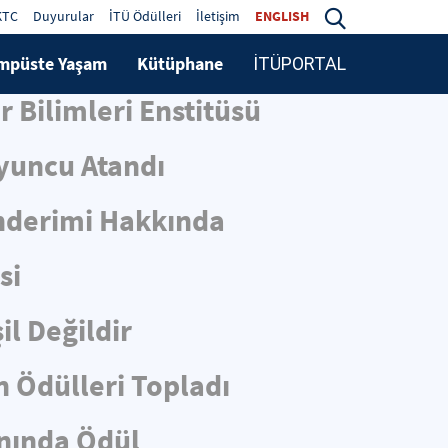
KTC
Duyurular
İTÜ Ödülleri
İletişim
ENGLISH
mpüste Yaşam
Kütüphane
İTÜPORTAL
 Bilimleri Enstitüsü
oyuncu Atandı
nderimi Hakkında
si
l Değildir
n Ödülleri Topladı
nında Ödül