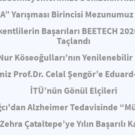
” Yarışması Birincisi Mezunumuz 
entlilerin Başarıları BEETECH 202
Taçlandı
ur Köseoğulları’nın Yenilenebilir 
iz Prof.Dr. Celal Şengör’e Eduard
İTÜ’nün Gönül Elçileri
Yağcı'dan Alzheimer Tedavisinde 
hra Çataltepe’ye Yılın Başarılı K