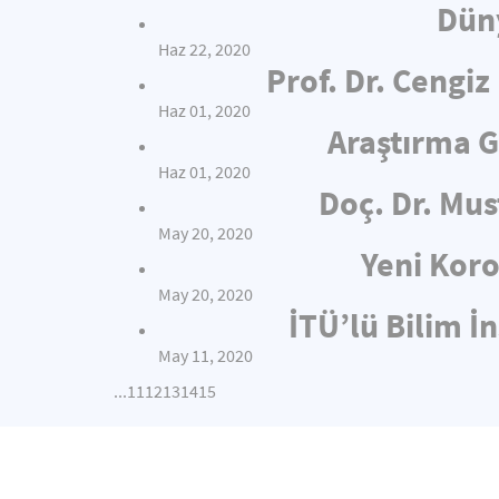
Düny
Haz 22, 2020
Prof. Dr. Cengi
Haz 01, 2020
Araştırma 
Haz 01, 2020
Doç. Dr. Mus
May 20, 2020
Yeni Koro
May 20, 2020
İTÜ’lü Bilim İ
May 11, 2020
...
11
12
13
14
15