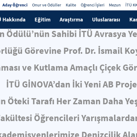
Aday Öğrenci
Onur ve Ödüller
Kalite
Öğrenci İşleri
Mezun
İTÜ K
Ü Hakkında
Eğitim
Araştırma
Uluslararası
Ka
 Ödülü’nün Sahibi İTÜ Avrasya Yer
rlüğü Görevine Prof. Dr. İsmail K
aması ve Kutlama Amaçlı Çiçek Gö
İTÜ GİNOVA’dan İki Yeni AB Proje
n Öteki Tarafı Her Zaman Daha Yeşi
akültesi Öğrencileri Yarışmalarda
ademisyenlerimize Denizcilik Ala