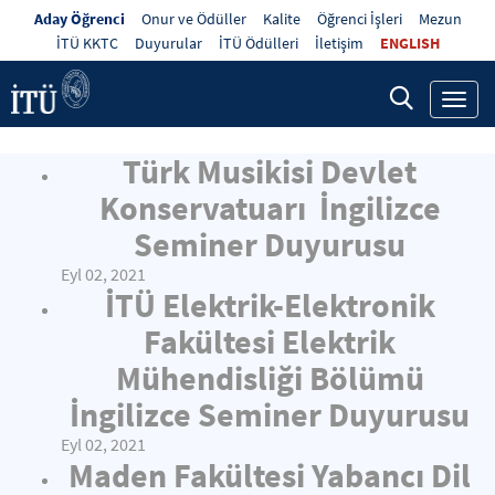
Aday Öğrenci
Onur ve Ödüller
Kalite
Öğrenci İşleri
Mezun
İTÜ KKTC
Duyurular
İTÜ Ödülleri
İletişim
ENGLISH
Toggl
navig
Türk Musikisi Devlet
Konservatuarı İngilizce
Seminer Duyurusu
Eyl 02, 2021
İTÜ Elektrik-Elektronik
Fakültesi Elektrik
Mühendisliği Bölümü
İngilizce Seminer Duyurusu
Eyl 02, 2021
Maden Fakültesi Yabancı Dil