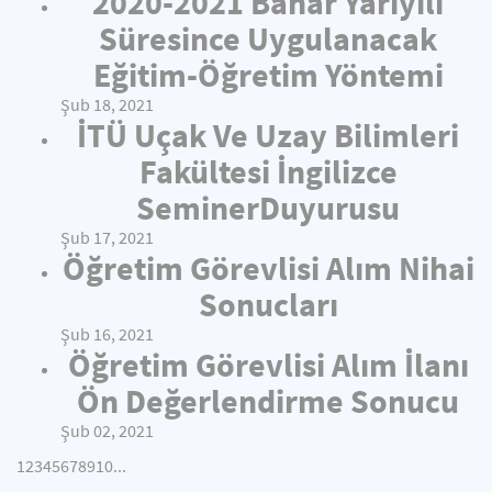
2020-2021 Bahar Yarıyılı
Süresince Uygulanacak
Eğitim-Öğretim Yöntemi
Şub 18, 2021
İTÜ Uçak Ve Uzay Bilimleri
Fakültesi İngilizce
SeminerDuyurusu
Şub 17, 2021
Öğretim Görevlisi Alım Nihai
Sonucları
Şub 16, 2021
Öğretim Görevlisi Alım İlanı
Ön Değerlendirme Sonucu
Şub 02, 2021
1
2
3
4
5
6
7
8
9
10
...