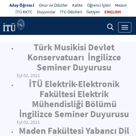
Aday Öğrenci
Onur ve Ödüller
Kalite
Öğrenci İşleri
Mezun
İTÜ KKTC
Duyurular
İTÜ Ödülleri
İletişim
ENGLISH
Toggl
navig
Türk Musikisi Devlet
Konservatuarı İngilizce
Seminer Duyurusu
Eyl 02, 2021
İTÜ Elektrik-Elektronik
Fakültesi Elektrik
Mühendisliği Bölümü
İngilizce Seminer Duyurusu
Eyl 02, 2021
Maden Fakültesi Yabancı Dil