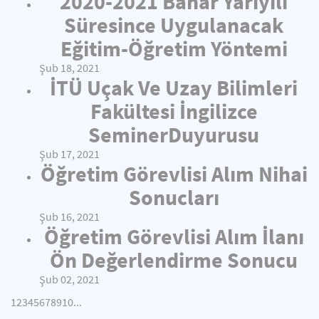
2020-2021 Bahar Yarıyılı
Süresince Uygulanacak
Eğitim-Öğretim Yöntemi
Şub 18, 2021
İTÜ Uçak Ve Uzay Bilimleri
Fakültesi İngilizce
SeminerDuyurusu
Şub 17, 2021
Öğretim Görevlisi Alım Nihai
Sonucları
Şub 16, 2021
Öğretim Görevlisi Alım İlanı
Ön Değerlendirme Sonucu
Şub 02, 2021
1
2
3
4
5
6
7
8
9
10
...