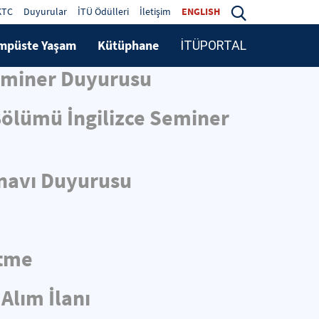
KTC
Duyurular
İTÜ Ödülleri
İletişim
ENGLISH
mpüste Yaşam
Kütüphane
İTÜPORTAL
Seminer Duyurusu
 Bölümü İngilizce Seminer
ınavı Duyurusu
ltme
Alım İlanı