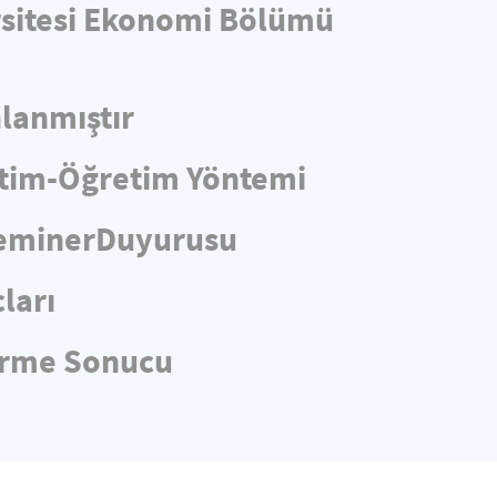
ersitesi Ekonomi Bölümü
lanmıştır
itim-Öğretim Yöntemi
 SeminerDuyurusu
ları
dirme Sonucu