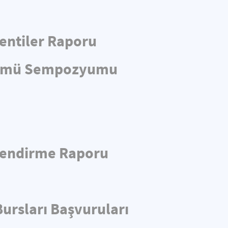
entiler Raporu
önümü Sempozyumu
rlendirme Raporu
ursları Başvuruları