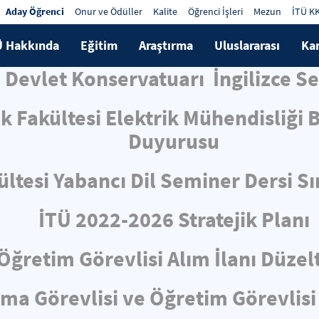
Aday Öğrenci
Onur ve Ödüller
Kalite
Öğrenci İşleri
Mezun
İTÜ K
Ü Hakkında
Eğitim
Araştırma
Uluslararası
Ka
si Devlet Konservatuarı İngilizce 
ik Fakültesi Elektrik Mühendisliği
Duyurusu
ltesi Yabancı Dil Seminer Dersi S
İTÜ 2022-2026 Stratejik Planı
Öğretim Görevlisi Alım İlanı Düze
rma Görevlisi ve Öğretim Görevlisi 