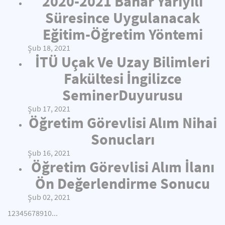
2020-2021 Bahar Yarıyılı
Süresince Uygulanacak
Eğitim-Öğretim Yöntemi
Şub 18, 2021
İTÜ Uçak Ve Uzay Bilimleri
Fakültesi İngilizce
SeminerDuyurusu
Şub 17, 2021
Öğretim Görevlisi Alım Nihai
Sonucları
Şub 16, 2021
Öğretim Görevlisi Alım İlanı
Ön Değerlendirme Sonucu
Şub 02, 2021
1
2
3
4
5
6
7
8
9
10
...