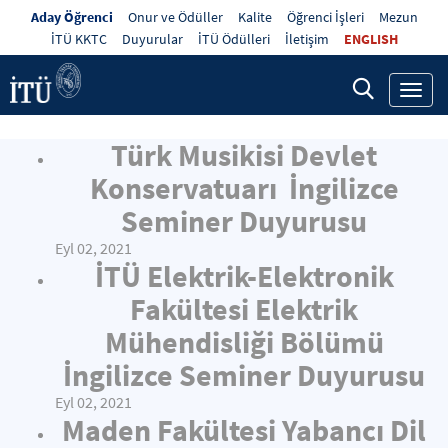
Aday Öğrenci
Onur ve Ödüller
Kalite
Öğrenci İşleri
Mezun
İTÜ KKTC
Duyurular
İTÜ Ödülleri
İletişim
ENGLISH
Toggl
navig
Türk Musikisi Devlet
Konservatuarı İngilizce
Seminer Duyurusu
Eyl 02, 2021
İTÜ Elektrik-Elektronik
Fakültesi Elektrik
Mühendisliği Bölümü
İngilizce Seminer Duyurusu
Eyl 02, 2021
Maden Fakültesi Yabancı Dil