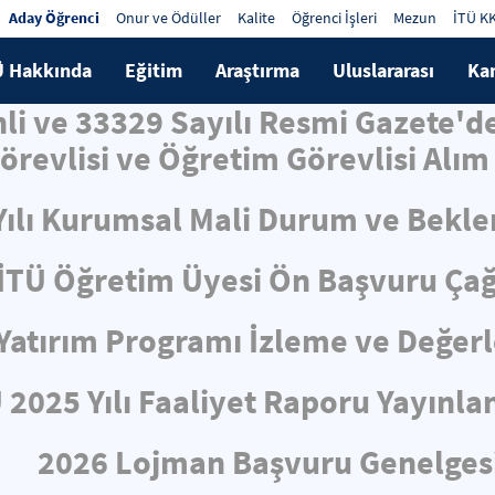
Aday Öğrenci
Onur ve Ödüller
Kalite
Öğrenci İşleri
Mezun
İTÜ K
Ü Hakkında
Eğitim
Araştırma
Uluslararası
Ka
hli ve 33329 Sayılı Resmi Gazete'
örevlisi ve Öğretim Görevlisi Alım 
Yılı Kurumsal Mali Durum ve Bekle
İTÜ Öğretim Üyesi Ön Başvuru Çağ
ı Yatırım Programı İzleme ve Değe
 2025 Yılı Faaliyet Raporu Yayınla
2026 Lojman Başvuru Genelges