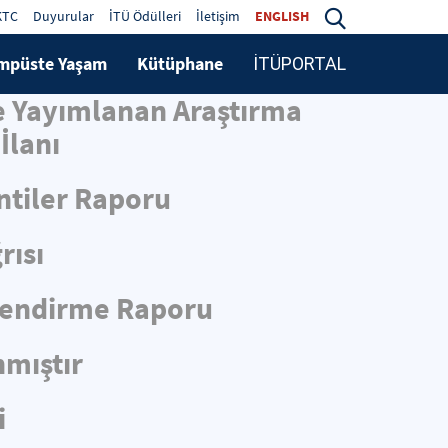
KTC
Duyurular
İTÜ Ödülleri
İletişim
ENGLISH
mpüste Yaşam
Kütüphane
İTÜPORTAL
de Yayımlanan Araştırma
İlanı
ntiler Raporu
rısı
rlendirme Raporu
nmıştır
i