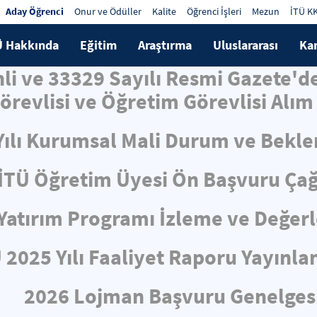
Aday Öğrenci
Onur ve Ödüller
Kalite
Öğrenci İşleri
Mezun
İTÜ K
Ü Hakkında
Eğitim
Araştırma
Uluslararası
Ka
hli ve 33329 Sayılı Resmi Gazete'
örevlisi ve Öğretim Görevlisi Alım 
Yılı Kurumsal Mali Durum ve Bekle
İTÜ Öğretim Üyesi Ön Başvuru Çağ
ı Yatırım Programı İzleme ve Değe
 2025 Yılı Faaliyet Raporu Yayınla
2026 Lojman Başvuru Genelges