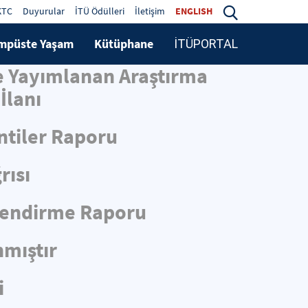
KTC
Duyurular
İTÜ Ödülleri
İletişim
ENGLISH
mpüste Yaşam
Kütüphane
İTÜPORTAL
de Yayımlanan Araştırma
İlanı
ntiler Raporu
rısı
rlendirme Raporu
nmıştır
i