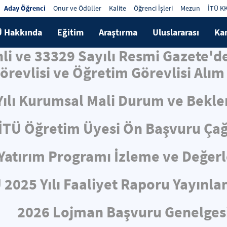
Aday Öğrenci
Onur ve Ödüller
Kalite
Öğrenci İşleri
Mezun
İTÜ K
Ü Hakkında
Eğitim
Araştırma
Uluslararası
Ka
hli ve 33329 Sayılı Resmi Gazete'
örevlisi ve Öğretim Görevlisi Alım 
Yılı Kurumsal Mali Durum ve Bekle
İTÜ Öğretim Üyesi Ön Başvuru Çağ
ı Yatırım Programı İzleme ve Değe
 2025 Yılı Faaliyet Raporu Yayınla
2026 Lojman Başvuru Genelges