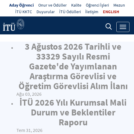
Aday Öğrenci
Onur ve Ödüller
Kalite
Öğrenci İşleri
Mezun
İTÜ KKTC
Duyurular
İTÜ Ödülleri
İletişim
ENGLISH
Toggl
navig
3 Ağustos 2026 Tarihli ve
33329 Sayılı Resmi
Gazete'de Yayımlanan
Araştırma Görevlisi ve
Öğretim Görevlisi Alım İlanı
Ağu 03, 2026
İTÜ 2026 Yılı Kurumsal Mali
Durum ve Beklentiler
Raporu
Tem 31, 2026