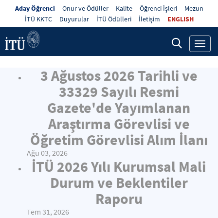
Aday Öğrenci
Onur ve Ödüller
Kalite
Öğrenci İşleri
Mezun
İTÜ KKTC
Duyurular
İTÜ Ödülleri
İletişim
ENGLISH
Toggl
navig
3 Ağustos 2026 Tarihli ve
33329 Sayılı Resmi
Gazete'de Yayımlanan
Araştırma Görevlisi ve
Öğretim Görevlisi Alım İlanı
Ağu 03, 2026
İTÜ 2026 Yılı Kurumsal Mali
Durum ve Beklentiler
Raporu
Tem 31, 2026