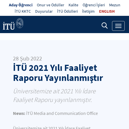
Aday Öğrenci
Onur ve Ödüller
Kalite
Öğrenci İşleri
Mezun
İTÜ KKTC
Duyurular
İTÜ Ödülleri
İletişim
ENGLISH
Toggl
navig
28 Şub 2022
İTÜ 2021 Yılı Faaliyet
Raporu Yayınlanmıştır
Üniversitemize ait 2021 Yılı İdare
Faaliyet Raporu yayınlanmıştır.
News:
İTÜ Media and Communication Office
Üniversitemize ait 2021
Yılı İdare Faaliyet