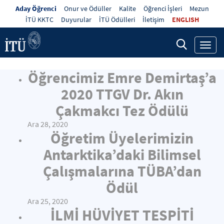
Aday Öğrenci
Onur ve Ödüller
Kalite
Öğrenci İşleri
Mezun
İTÜ KKTC
Duyurular
İTÜ Ödülleri
İletişim
ENGLISH
Toggl
navig
Öğrencimiz Emre Demirtaş’a
2020 TTGV Dr. Akın
Çakmakcı Tez Ödülü
Ara 28, 2020
Öğretim Üyelerimizin
Antarktika’daki Bilimsel
Çalışmalarına TÜBA’dan
Ödül
Ara 25, 2020
İLMİ HÜVİYET TESPİTİ