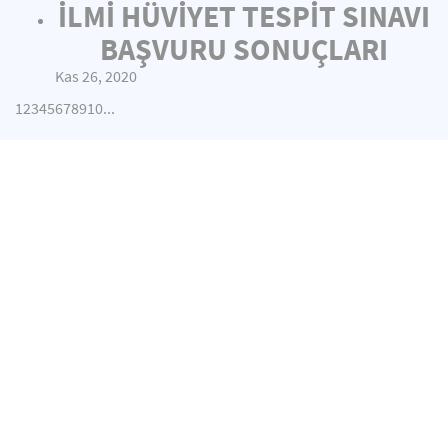
İLMİ HÜVİYET TESPİT SINAVI
BAŞVURU SONUÇLARI
Kas 26, 2020
1
2
3
4
5
6
7
8
9
10
...