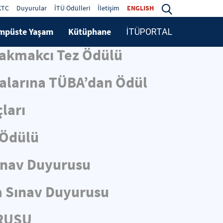
KTC
Duyurular
İTÜ Ödülleri
İletişim
ENGLISH
mpüste Yaşam
Kütüphane
İTÜPORTAL
Çakmakcı Tez Ödülü
malarına TÜBA’dan Ödül
ları
 Ödülü
ınav Duyurusu
 Sınav Duyurusu
URUSU