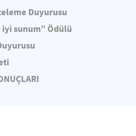
nceleme Duyurusu
n iyi sunum” Ödülü
 Duyurusu
eti
SONUÇLARI