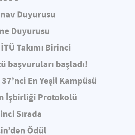
ınav Duyurusu
eme Duyurusu
İTÜ Takımı Birinci
tü başvuruları başladı!
e 37’nci En Yeşil Kampüsü
 İşbirliği Protokolü
rinci Sırada
in’den Ödül