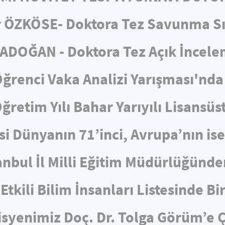
 ÖZKÖSE- Doktora Tez Savunma S
ADOĞAN - Doktora Tez Açık İncel
ğrenci Vaka Analizi Yarışması'nda 
retim Yılı Bahar Yarıyılı Lisansüs
i Dünyanın 71’inci, Avrupa’nın is
nbul İl Milli Eğitim Müdürlüğünden
Etkili Bilim İnsanları Listesinde Bi
yenimiz Doç. Dr. Tolga Görüm’e Ç