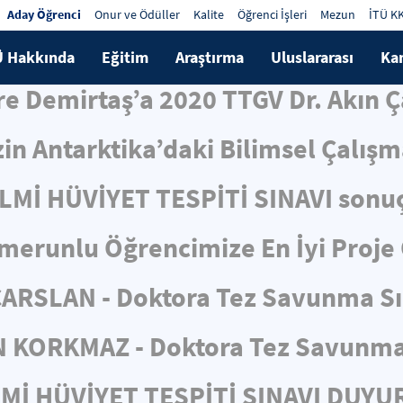
Aday Öğrenci
Onur ve Ödüller
Kalite
Öğrenci İşleri
Mezun
İTÜ K
Ü Hakkında
Eğitim
Araştırma
Uluslararası
Ka
e Demirtaş’a 2020 TTGV Dr. Akın 
in Antarktika’daki Bilimsel Çalış
İLMİ HÜVİYET TESPİTİ SINAVI sonuç
merunlu Öğrencimize En İyi Proje
ÇARSLAN - Doktora Tez Savunma S
N KORKMAZ - Doktora Tez Savunma
LMİ HÜVİYET TESPİTİ SINAVI DUY