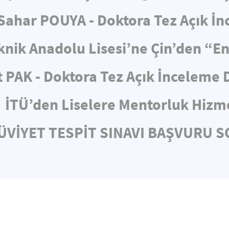
ahar POUYA - Doktora Tez Açık İ
knik Anadolu Lisesi’ne Çin’den “E
 PAK - Doktora Tez Açık İnceleme
İTÜ’den Liselere Mentorluk Hizm
HÜVİYET TESPİT SINAVI BAŞVURU 