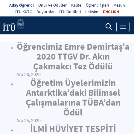
Aday Öğrenci
Onur ve Ödüller
Kalite
Öğrenci İşleri
Mezun
İTÜ KKTC
Duyurular
İTÜ Ödülleri
İletişim
ENGLISH
Toggl
navig
Öğrencimiz Emre Demirtaş’a
2020 TTGV Dr. Akın
Çakmakcı Tez Ödülü
Ara 28, 2020
Öğretim Üyelerimizin
Antarktika’daki Bilimsel
Çalışmalarına TÜBA’dan
Ödül
Ara 25, 2020
İLMİ HÜVİYET TESPİTİ