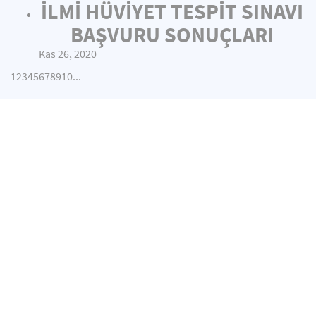
İLMİ HÜVİYET TESPİT SINAVI
BAŞVURU SONUÇLARI
Kas 26, 2020
1
2
3
4
5
6
7
8
9
10
...